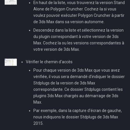
La version StandAlone
3DBrowser
En haut de la liste, vous trouverez la version Stand
s
Alone de Polygon Cruncher. Cochez-la si vous
e
voulez pouvoir exécuter Polygon Cruncher à partir
de 3ds Max dans sa version autonome.
a
Descendez dans la liste et sélectionnez la version
r
du plugin correspondant à votre version de 3ds
Max. Cochez la ou les versions correspondantes à
c
votre version de 3ds Max.
h
Vérifier le chemin d'accès
i
Pour chaque version de 3ds Max que vous avez
vérifiée, il vous sera demandé d'indiquer le dossier
n
Stdplugs de la version de 3ds Max
g
correspondante. Ce dossier Stdplugs contient les
plugins 3ds Max chargés au démarrage de 3ds
Max.
Par exemple, dans la capture d'écran de gauche,
nous indiquons le dossier Stdplugs de 3ds Max
2015.