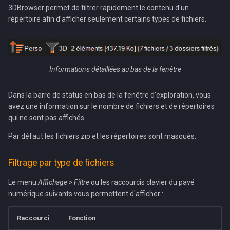
3 - Le mode masqué
s
3DBrowser permet de filtrer rapidement le contenu d'un
répertoire afin d'afficher seulement certains types de fichiers.
e
Masquer un répertoire
a
Démasquer un répertoire
r
Informations détaillées au bas de la fenêtre
4 - L'écran partagé
c
Dans la barre de status en bas de la fenêtre d'exploration, vous
h
5 - L'affichage personnalisé
avez une information sur le nombre de fichiers et de répertoires
qui ne sont pas affichés.
i
Modifier la personnalisation
Par défaut les fichiers zip et les répertoires sont masqués.
n
g
Filtrage par type de fichiers
Le menu
Affichage > Filtre
ou les raccourcis clavier du pavé
numérique suivants vous permettent d'afficher :
Raccourci
Fonction