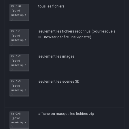
tous les fichiers
Ctrl+0
(pavé
numérique
)
seulement les fichiers reconnus (pour lesquels
Ctrl+1
(pavé
3DBrowser génère une vignette)
numérique
)
seulement les images
Ctrl+2
(pavé
numérique
)
seulement les scènes 3D
Ctrl+3
(pavé
numérique
)
affiche ou masque les fichiers zip
Ctrl+8
(pavé
numérique
)