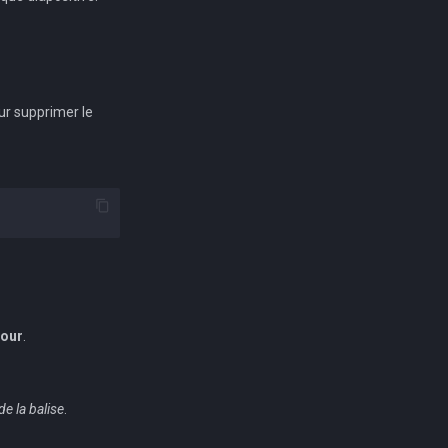
ur supprimer le
tour
.
de la balise
.