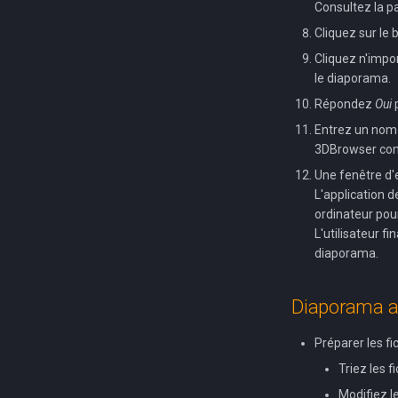
Consultez la p
Cliquez sur le
Cliquez n'impo
le diaporama.
Répondez
Oui
p
Entrez un nom 
3DBrowser com
Une fenêtre d'
L'application d
ordinateur pour 
L'utilisateur f
diaporama.
Diaporama a
Préparer les fi
Triez les f
Modifiez le