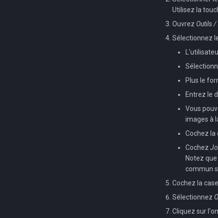
Perte de textures à la
Utilisez la tou
suppression de l'historique
Ouvrez
Outils 
Sélectionnez l
L'utilisate
Sélectionn
Plus le for
Entrez le 
Vous pouvez
images à la
Cochez la
Cochez
Jo
Notez que 
commun si 
Cochez la cas
Sélectionnez
O
Cliquez sur l'o