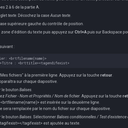
es 2 à 6 de la partie A.
nglet
texte
. Décochez la case
Aucun texte
.
case supérieure gauche du contrôle de position.
a zone d'édition du texte puis appuyez sur
Ctrl+A
puis sur Backspace po
suivant :
"Mes fichiers" à la première ligne. Appuyez sur la touche
retour
.
pparaîtra sur chaque diapositive.
r le bouton
Balises
.
nez
Fichier - Nom et Propriétés / Nom de fichier
. Appuyez sur la touche
re
 <brtfilename(name)> est insérée sur la deuxième ligne.
se sera remplacée par le nom du fichier sur chaque diapositive.
r le bouton
Balises
. Sélectionner
Balises conditionnelles / Test d'existence 
tagifexist></tagifexist> est ajoutée au texte.