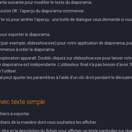
artie suivante pour modifier le texte du diaporama.
 bouton
OK
: l'aperçu du diaporama commence.
rte où pour arrêter l'aperçu : une boîte de dialogue vous demande si vo
our exporter le diaporama.
(par exemple, slidesshow.exe) pour votre application de diaporama, pui
mence à créer le diaporama.
exploration apparaît. Double-cliquez sur slidesshow.exe pour lancer vot
e diaporama est indépendante. L'utilisateur final n'a pas besoin d'avoir
l'utiliser.
inal peut ajuster les paramètres à l'aide d'un clic droit pendant le déroul
vec texte simple
chiers à exporter
ichiers de la manière dont vous souhaitez les afficher.
 titre et la description du fichier pour afficher un texte particulier sur ch