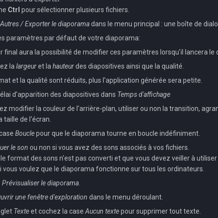
che
Ctrl
pour sélectionner plusieurs fichiers.
/ Autres / Exporter le diaporama
dans le menu principal : une boîte de dial
es paramètres par défaut de votre diaporama:
ur final aura la possibilité de modifier ces paramètres lorsqu'il lancera l
ez la
largeur
et la
hauteur
des diapositives ainsi que la qualité.
mat et la qualité sont réduits, plus l'application générée sera petite.
délai d'apparition des diapositives dans
Temps d'affichage
 modifier la couleur de l'arrière-plan, utiliser ou non la transition, agran
 taille de l'écran.
 case
Boucle
pour que le diaporama tourne en boucle indéfiniment.
uer le son
ou non si vous avez des sons associés à vos fichiers.
le format des sons n'est pas converti et que vous devez veiller à utilise
vous voulez que le diaporama fonctionne sur tous les ordinateurs.
e
Prévisualiser le diaporama
.
uvrir une fenêtre d'exploration
dans le menu déroulant.
nglet
Texte
et cochez la case
Aucun texte
pour supprimer tout texte.