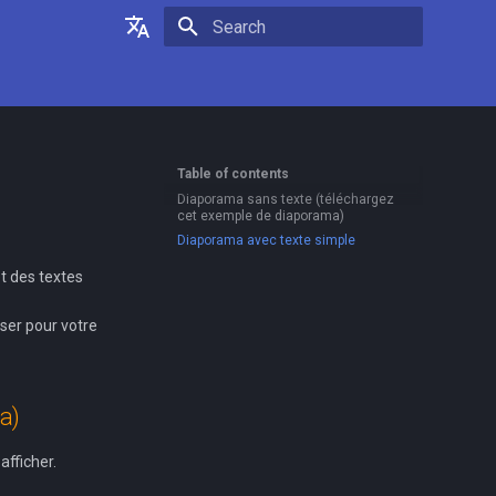
Type to start searching
English
Français
Table of contents
Diaporama sans texte (téléchargez
cet exemple de diaporama)
Diaporama avec texte simple
et des textes
iser pour votre
a)
afficher.