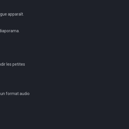
ogue apparaît.
e diaporama.
dir les petites
r un format audio