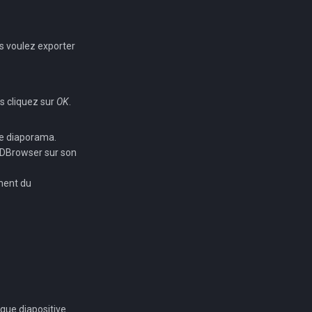
us voulez exporter
s cliquez sur
OK
.
re diaporama.
 3DBrowser sur son
ement du
aque diapositive.