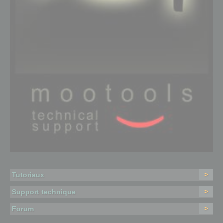
Tutoriaux
>
Support technique
>
Forum
>