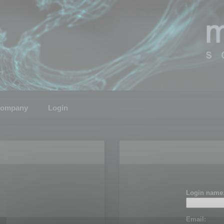
ompany
Login
Login name
Email: